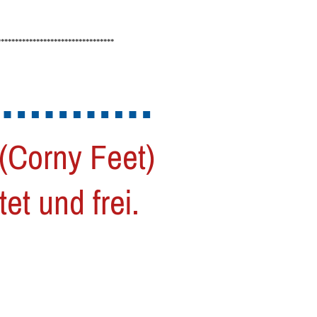
*********************************
…………
 (Corny Feet)
et und frei.