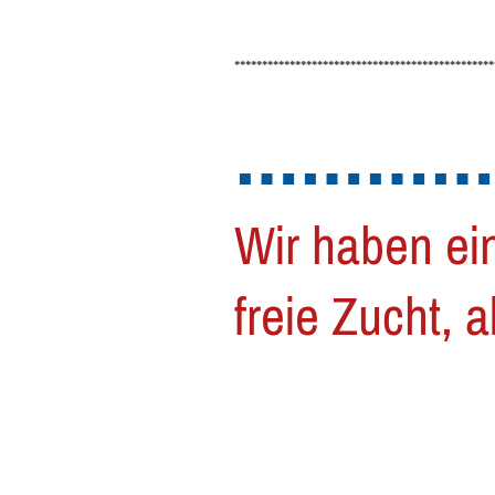
***********************************************
…………
Wir haben ein
freie Zucht, 