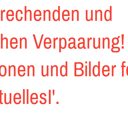
prechenden und
chen Verpaarung!
ionen und Bilder 
uellesI'.