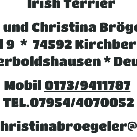
Irish Terrier
 und Christina Brög
l 9 * 74592 Kirchber
Herboldshausen * De
Mobil
0173/9411787
TEL.07954/4070052
 christinabroegeler