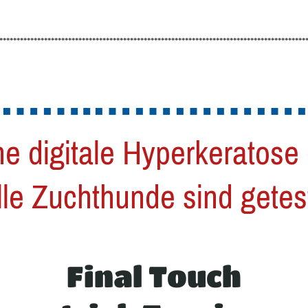
*****************************************************************************************
…….……………
e digitale Hyperkeratose
alle Zuchthunde sind getest
Final Touch