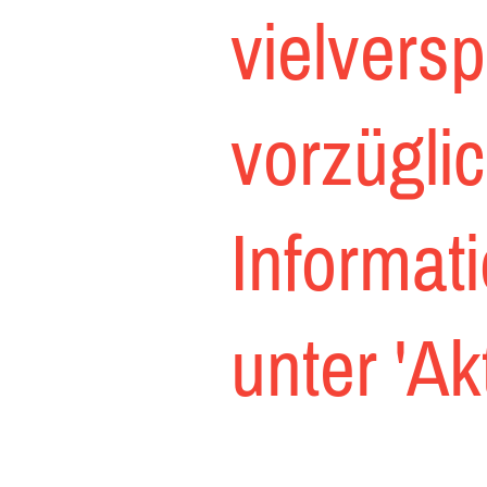
vielvers
vorzügli
Informat
unter 'Akt