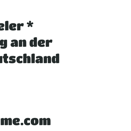
eler *
g an der
utschland
@me.com